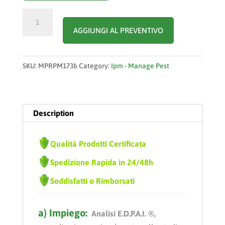
E.D.P.A.I.
quantity
AGGIUNGI AL PREVENTIVO
SKU:
MPRPM173b
Category:
Ipm - Manage Pest
Description
Qualità Prodotti Certificata
Spedizione Rapida in 24/48h
Soddisfatti o Rimborsati
a) Impiego:
Analisi E.
D.P.A.I.
®,