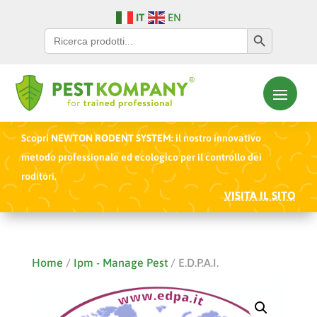
IT
EN
Search Button
Search
for:
Scopri
NEWTON RODENT SYSTEM
: il nostro innovativo
metodo professionale ed ecologico per il controllo dei
roditori.
VISITA IL SITO
Home
/
Ipm - Manage Pest
/ E.D.P.A.I.